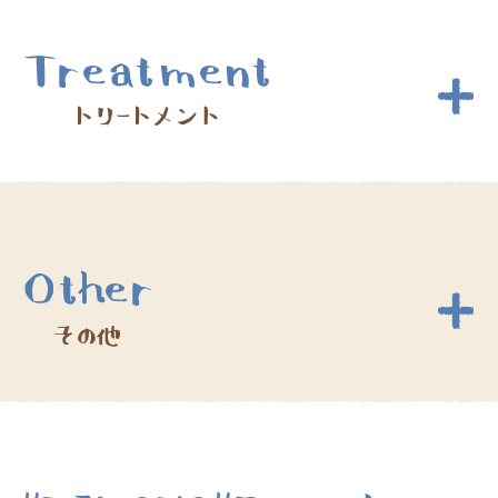
ワンメイクカラー
7,700円～
(髪質改善)
美髪ストレート
22,100円～
グレーカラー
7,100円～
リタッチカラー
6,050円～
アクアトリートメント
2,200円～
ポイントカラー
3,300円～
ディープトリートメント
3,300円～
クリアトリートメント
3,850円～
※他メッシュ・ハイライト・ローライト・インナ
ーカラー・ハイトーンブリーチ等はデザインによ
デザイン等により料金が変わります。
り異なります。
スペシャルトリートメント
4,400円～