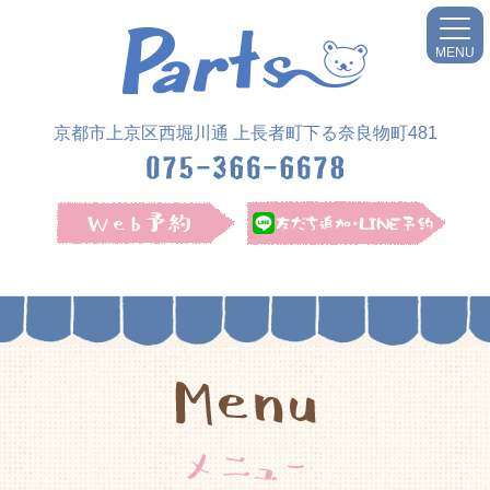
MENU
京都市上京区西堀川通 上長者町下る奈良物町481