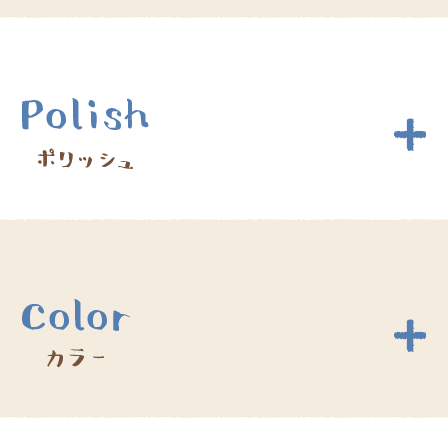
赤ちゃん筆
カット別・ブロー込み
1,0000円～
ベーシック
8,800円～
中学生
3,300円～
ツイスト
9,900円～
高校生
3,850円～
カット別・ブロー込み
髪の長さで料金UPします。
プラチナカール
9,900円～
縮毛矯正（ポリッシュ）
19,800円～
ソニックウェーブ
13,200円～