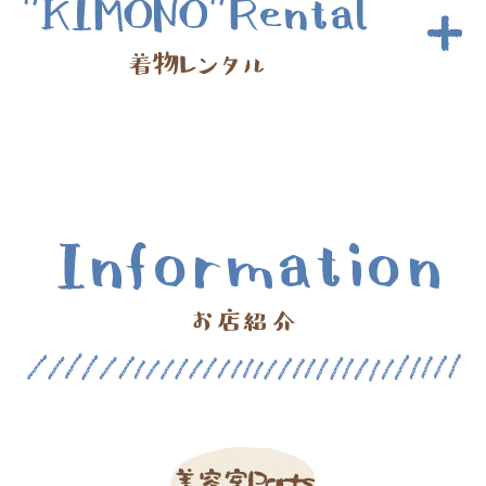
(例:全体へのウィービング・・・6,600円 / 顔周り
だけのハイライト・・・3,300円など)
シャンプー
1,100円～
(髪質ケア)美髪トリートメント
5,500円～
ブロー
2,200円～
ご予約の方のみの特別レンタルです。
和装セット
料金の中には着付け代は含まれていません。
3,850円～
メイク
3,300円～
成人式セット
55,000円～
＜振袖+長じゅばん+袋帯他＞
ヘッドスパ
3,300円～
卒業式セット
20,900円～
まつ毛カール
3,300円～
＜小振袖+長じゅばん+袴+半幅帯他＞